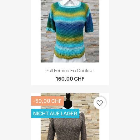
Pull Femme En Couleur
160,00 CHF
-50,00 CHF
favorite_border
NICHT AUF LAGER