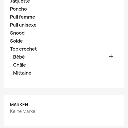
Jaquette
Poncho
Pull femme
Pull unisexe
Snood
Solde
Top crochet

_Bébé
_Châle
_Mittaine
MARKEN
Keine Marke