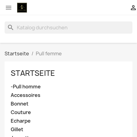


search
Startseite
Pull femme
STARTSEITE
-Pull homme
Accessoires
Bonnet
Couture
Echarpe
Gillet