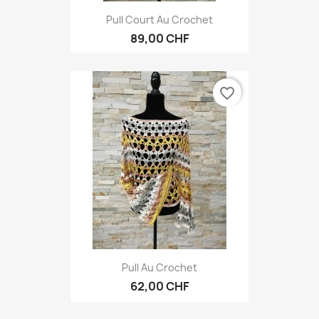
Pull Court Au Crochet
89,00 CHF
favorite_border
Pull Au Crochet
62,00 CHF