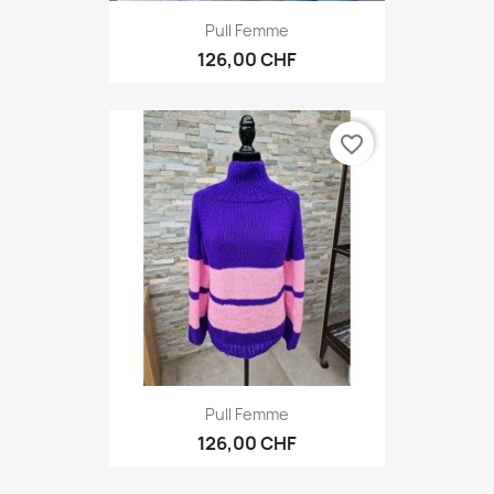
Pull Femme
126,00 CHF
favorite_border
Pull Femme
126,00 CHF