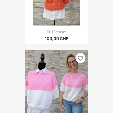
Pull Femme
100,00 CHF
favorite_border