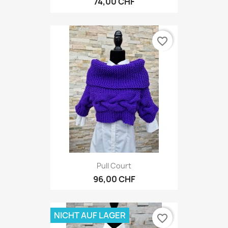
74,00 CHF
favorite_border
Pull Court
96,00 CHF
NICHT AUF LAGER
favorite_border