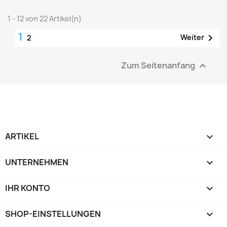
1 - 12 von 22 Artikel(n)
1

Weiter
2
Zum Seitenanfang

ARTIKEL

UNTERNEHMEN

IHR KONTO

SHOP-EINSTELLUNGEN
keyboard_arrow_down