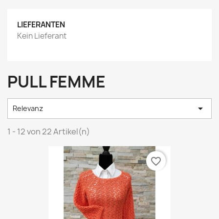
LIEFERANTEN
Kein Lieferant
PULL FEMME

Relevanz
1 - 12 von 22 Artikel(n)
favorite_border