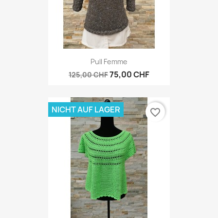
Pull Femme
75,00 CHF
125,00 CHF
NICHT AUF LAGER
favorite_border