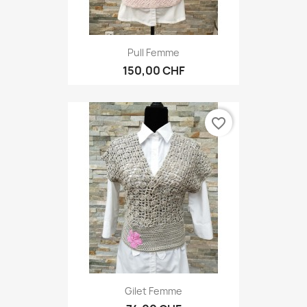
Pull Femme
150,00 CHF
favorite_border
Gilet Femme