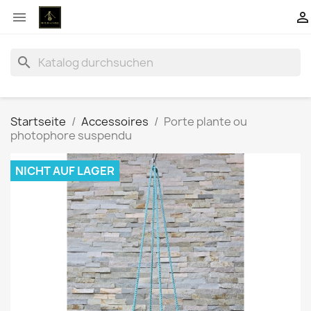


search
Startseite
Accessoires
Porte plante ou
photophore suspendu
NICHT AUF LAGER