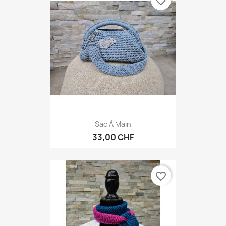
favorite_border
Sac À Main
33,00 CHF
favorite_border