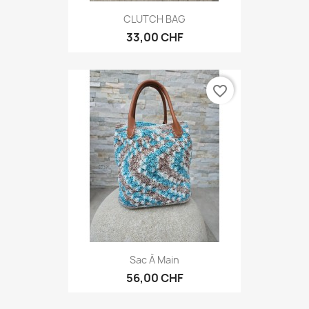
CLUTCH BAG
33,00 CHF
favorite_border
Sac À Main
56,00 CHF