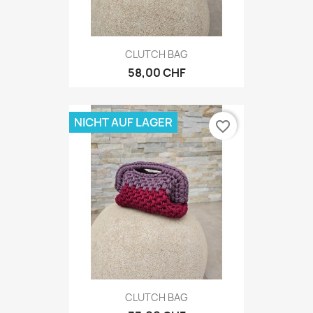
CLUTCH BAG
58,00 CHF
NICHT AUF LAGER
favorite_border
CLUTCH BAG