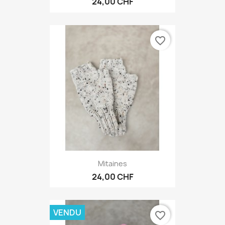
24,00 CHF
favorite_border
Mitaines
24,00 CHF
VENDU
favorite_border