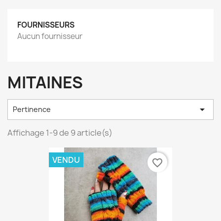
FOURNISSEURS
Aucun fournisseur
MITAINES

Pertinence
Affichage 1-9 de 9 article(s)
VENDU
favorite_border