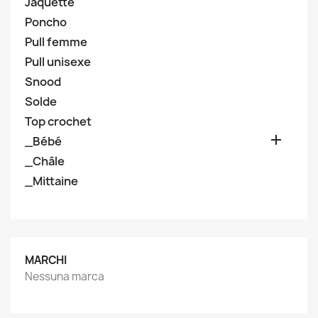
Jaquette
Poncho
Pull femme
Pull unisexe
Snood
Solde
Top crochet

_Bébé
_Châle
_Mittaine
MARCHI
Nessuna marca