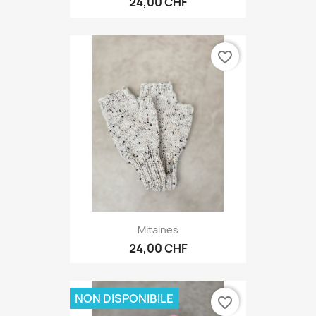
24,00 CHF
favorite_border
Mitaines
24,00 CHF
NON DISPONIBILE
favorite_border