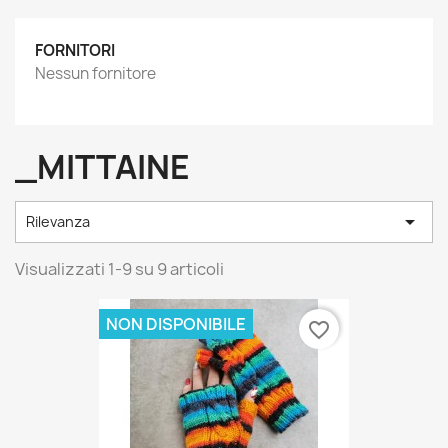
FORNITORI
Nessun fornitore
_MITTAINE

Rilevanza
Visualizzati 1-9 su 9 articoli
NON DISPONIBILE
favorite_border