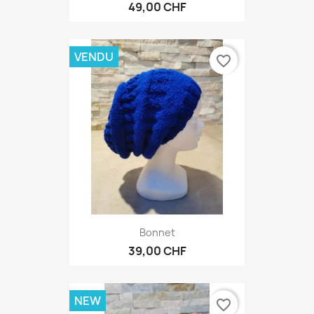
49,00 CHF
VENDU
favorite_border
Bonnet
39,00 CHF
NEW
favorite_border