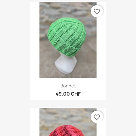
favorite_border
Bonnet
49,00 CHF
favorite_border