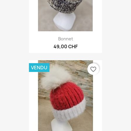
Bonnet
49,00 CHF
VENDU
favorite_border