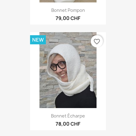
Bonnet Pompon
79,00 CHF
NEW
favorite_border
Bonnet Écharpe
78,00 CHF