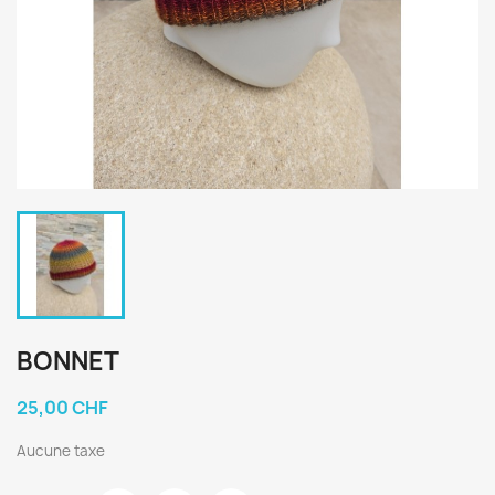
BONNET
25,00 CHF
Aucune taxe