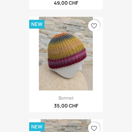
49,00 CHF
NEW
favorite_border
Bonnet
35,00 CHF
NEW
favorite_border