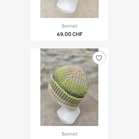
Bonnet
49,00 CHF
favorite_border
Bonnet