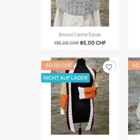
Vorschau

Snood Cache Épole
85,00 CHF
135,00 CHF
-50,00 CHF
-50
favorite_border
NICHT AUF LAGER