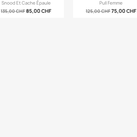
Vorschau
Vorschau


Snood Et Cache Épaule
Pull Femme
85,00 CHF
75,00 CHF
135,00 CHF
125,00 CHF