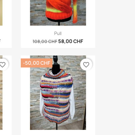
Vorschau

Pull
F
58,00 CHF
108,00 CHF
-50,00 CHF
vorite_border
favorite_border