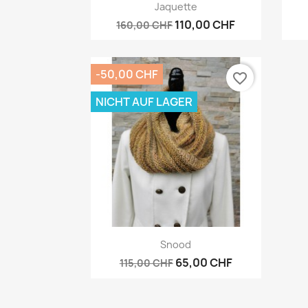
Vorschau

Jaquette
110,00 CHF
160,00 CHF
-50,00 CHF
favorite_border
NICHT AUF LAGER
Vorschau

Snood
65,00 CHF
115,00 CHF