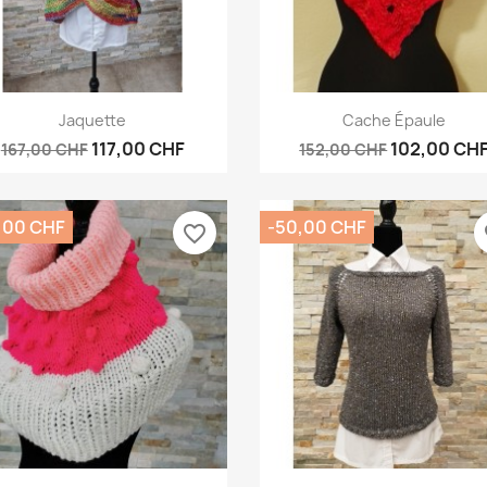
Vorschau
Vorschau


Jaquette
Cache Épaule
117,00 CHF
102,00 CH
167,00 CHF
152,00 CHF
,00 CHF
-50,00 CHF
favorite_border
fa