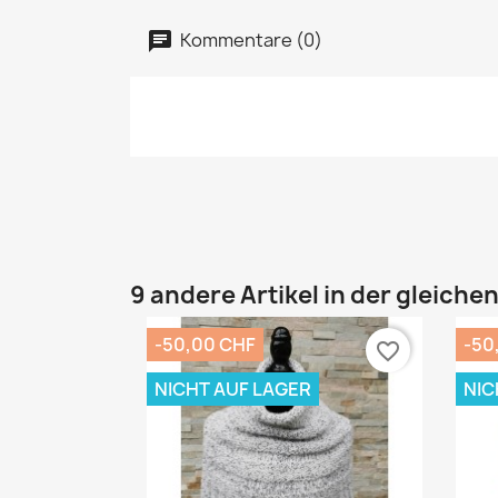
Kommentare (0)
9 andere Artikel in der gleiche
-50,00 CHF
-50
favorite_border
NICHT AUF LAGER
NIC