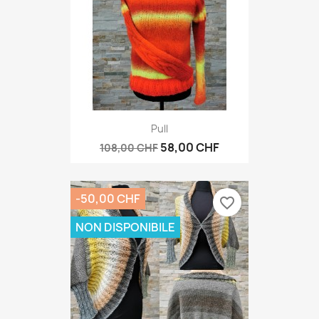
Pull
58,00 CHF
108,00 CHF
-50,00 CHF
favorite_border
NON DISPONIBILE