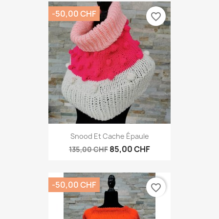
-50,00 CHF
favorite_border
Snood Et Cache Épaule
85,00 CHF
135,00 CHF
-50,00 CHF
favorite_border