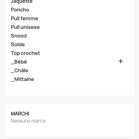
Jaquette
Poncho
Pull femme
Pull unisexe
Snood
Solde
Top crochet

_Bébé
_Châle
_Mittaine
MARCHI
Nessuna marca