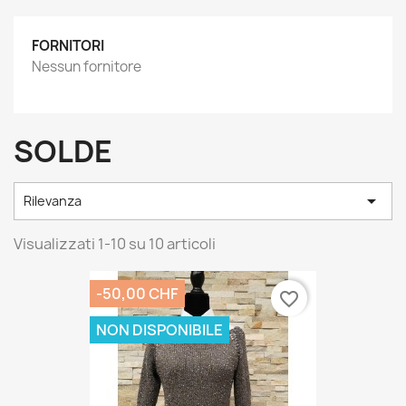
FORNITORI
Nessun fornitore
SOLDE

Rilevanza
Visualizzati 1-10 su 10 articoli
-50,00 CHF
favorite_border
NON DISPONIBILE