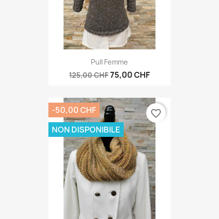
Pull Femme
75,00 CHF
125,00 CHF
-50,00 CHF
favorite_border
NON DISPONIBILE