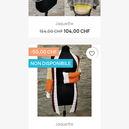
Jaquette
104,00 CHF
154,00 CHF
-50,00 CHF
favorite_border
NON DISPONIBILE
Jaquette