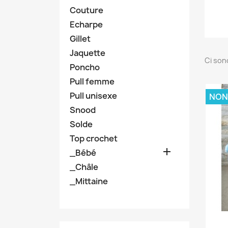
Couture
Echarpe
Gillet
Jaquette
Ci son
Poncho
Pull femme
Pull unisexe
NON
Snood
Solde
Top crochet

_Bébé
_Châle
_Mittaine