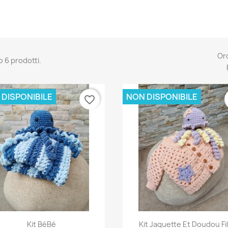
Or
o 6 prodotti.
 DISPONIBILE
NON DISPONIBILE
favorite_border
Anteprima
Anteprima


Kit BéBé
Kit Jaquette Et Doudou Fil