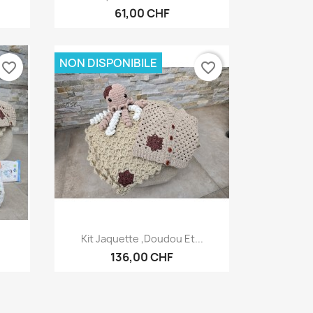
61,00 CHF
NON DISPONIBILE
favorite_border
favorite_border
Anteprima

Kit Jaquette ,Doudou Et...
136,00 CHF