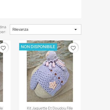
dina

Rilevanza
per:
NON DISPONIBILE
favorite_border
favorite_border
Anteprima

le
Kit Jaquette Et Doudou Fille