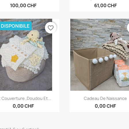
100,00 CHF
61,00 CHF
 DISPONIBILE
favorite_border
Anteprima
Anteprima


t Couverture ,Doudou Et...
Cadeau De Naissance
0,00 CHF
0,00 CHF