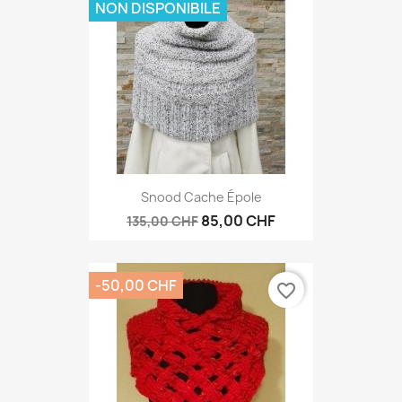
NON DISPONIBILE
Snood Cache Épole
85,00 CHF
135,00 CHF
-50,00 CHF
favorite_border