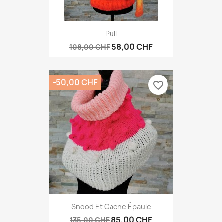
Pull
58,00 CHF
108,00 CHF
-50,00 CHF
favorite_border
Snood Et Cache Épaule
85,00 CHF
135,00 CHF