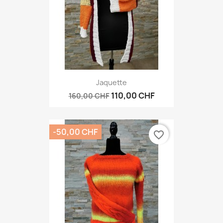
Jaquette
110,00 CHF
160,00 CHF
-50,00 CHF
favorite_border