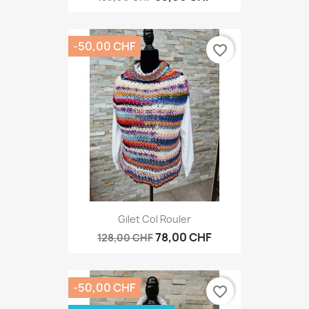
-50,00 CHF
favorite_border
Gilet Col Rouler
78,00 CHF
128,00 CHF
-50,00 CHF
favorite_border